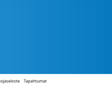
uojaseloste
Tapahtumat