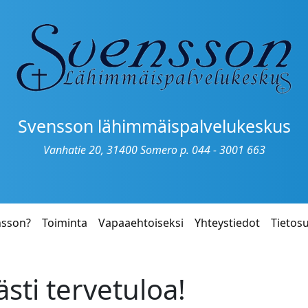
Svensson lähimmäispalvelukeskus
Vanhatie 20, 31400 Somero p. 044 - 3001 663
nsson?
Toiminta
Vapaaehtoiseksi
Yhteystiedot
Tietos
ti tervetuloa!