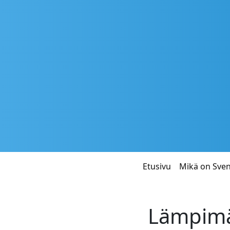
Hyppää pääsisältöön
Päävalikko
Etusivu
Mikä on Sve
Lämpimäs